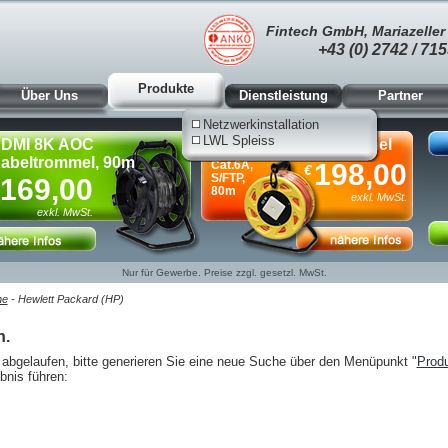
Fintech GmbH, Mariazeller 
+43 (0) 2742 / 715
Produkte
Über Uns
Dienstleistung
Partner
Netzwerkinstallation
LWL Spleiss
DMI 8K AOC
Netzwerk-Kabeltrommel
abeltrommel, 90m
Cat.6A,
198,00
€
S/FTP,
169,00
80m
exkl. MwSt.
exkl. MwSt.
Nur für Gewerbe. Preise zzgl. gesetzl. MwSt.
he
- Hewlett Packard (HP)
n.
abgelaufen, bitte generieren Sie eine neue Suche über den Menüpunkt "
Prod
bnis führen: