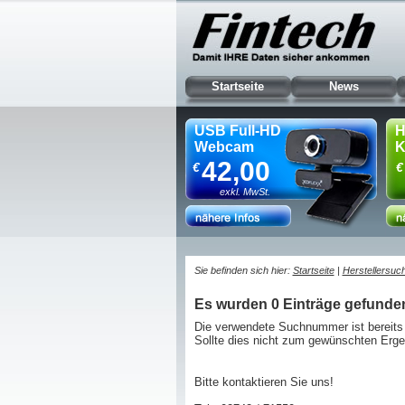
Startseite
News
USB Full-HD
H
Webcam
K
42,00
€
€
exkl. MwSt.
Sie befinden sich hier:
Startseite
|
Herstellersuc
Es wurden 0 Einträge gefunde
Die verwendete Suchnummer ist bereits 
Sollte dies nicht zum gewünschten Erge
Bitte kontaktieren Sie uns!