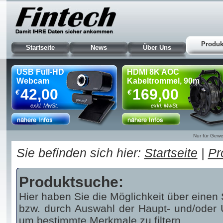
Produk
Startseite
News
Über Uns
USB Full-HD
HDMI 8K AOC
Webcam
Kabeltrommel, 90m
42,00
169,00
€
€
exkl. MwSt.
exkl. MwSt.
Nur für Gewe
Sie befinden sich hier:
Startseite
|
Pr
Produktsuche:
Hier haben Sie die Möglichkeit über einen 
bzw. durch Auswahl der Haupt- und/oder U
um bestimmte Merkmale zu filtern.