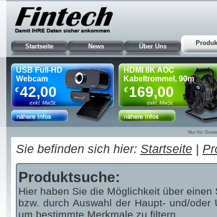
Produk
Startseite
News
Über Uns
USB Full-HD
HDMI 8K AOC
Webcam
Kabeltrommel, 90m
42,00
169,00
€
€
exkl. MwSt.
exkl. MwSt.
Nur für Gewe
Sie befinden sich hier:
Startseite
|
Pr
Produktsuche:
Hier haben Sie die Möglichkeit über einen 
bzw. durch Auswahl der Haupt- und/oder U
um bestimmte Merkmale zu filtern.