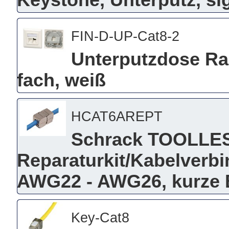
Keystone, Unterputz, s
FIN-D-UP-Cat8-2
Unterputzdose Ra
fach, weiß
HCAT6AREPT
Schrack TOOLLE
Reparaturkit/Kabelverb
AWG22 - AWG26, kurze
Key-Cat8