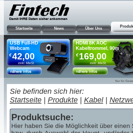
Produk
Startseite
News
Über Uns
USB Full-HD
HDMI 8K AOC
Webcam
Kabeltrommel, 90m
42,00
169,00
€
€
exkl. MwSt.
exkl. MwSt.
Nur für Gewe
Sie befinden sich hier:
Startseite
|
Produkte
|
Kabel
|
Netzwe
Produktsuche:
Hier haben Sie die Möglichkeit über einen 
bzw. durch Auswahl der Haupt- und/oder U