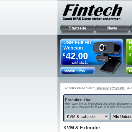
Startseite
News
USB Full-HD
H
Webcam
K
42,00
€
€
exkl. MwSt.
Sie befinden sich hier:
Startseite
|
Produkte
| KV
Produktsuche:
Hier haben Sie die Möglichkeit über einen Suchbegriff 
bzw. durch Auswahl der Haupt- und/oder Unterkategori
KVM & Extender