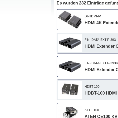
Es wurden 282 Einträge gefun
DI-HDMI-IP
HDMI 4K Extender
FIN-IDATA-EXTIP-393
HDMI Extender O
FIN-IDATA-EXTIP-393
HDMI Extender O
HDBT-100
HDBT-100 HDMI H
AT-CE100
ATEN CE100 KVM