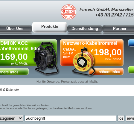
Fintech GmbH, Mariazeller 
+43 (0) 2742 / 715
Produkte
Über Uns
Dienstleistung
Partner
DMI 8K AOC
Netzwerk-Kabeltrommel
abeltrommel, 90m
Cat.6A,
198,00
€
S/FTP,
169,00
80m
exkl. MwSt.
exkl. MwSt.
Nur für Gewerbe. Preise zzgl. gesetzl. MwSt.
M & Extender
schnell Ihr gesuchtes Produkt zu finden
e in die erweiterte Suche zu gelangen, um bestimmte Merkmale zu filtern.