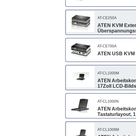
AT-CE250A
ATEN KVM Extende
Überspannungs
AT-CE700A
ATEN USB KVM E
AT-CL1000M
ATEN Arbeitskon
17Zoll LCD-Bilds
AT-CL1000N
ATEN Arbeitskons
Tastaturlayout, 
AT-CL1008M