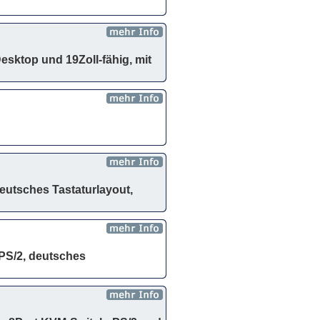
sktop und 19Zoll-fähig, mit
utsches Tastaturlayout,
 PS/2, deutsches