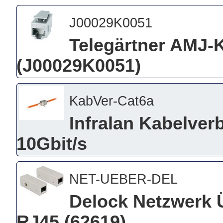
J00029K0051
Telegärtner AMJ-K
(J00029K0051)
KabVer-Cat6a
Infralan Kabelver
10Gbit/s
NET-UEBER-DEL
Delock Netzwerk 
RJ45 (62619)