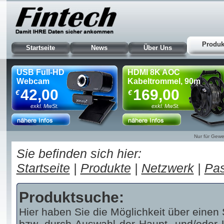
Produk
Startseite
News
Über Uns
USB Full-HD
HDMI 8K AOC
Webcam
Kabeltrommel, 90m
42,00
169,00
€
€
exkl. MwSt.
exkl. MwSt.
Nur für Gewe
Sie befinden sich hier:
Startseite
|
Produkte
|
Netzwerk
|
Pas
Produktsuche:
Hier haben Sie die Möglichkeit über einen 
bzw. durch Auswahl der Haupt- und/oder U