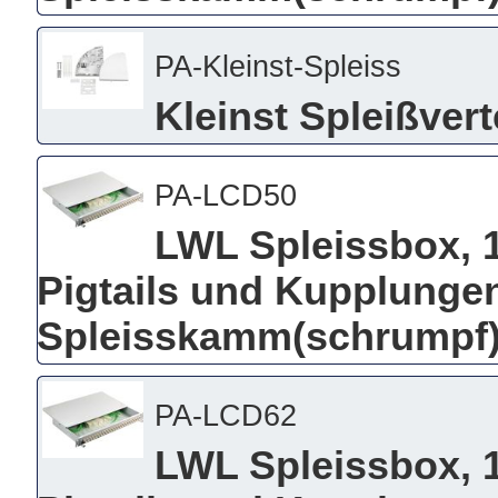
PA-Kleinst-Spleiss
Kleinst Spleißver
PA-LCD50
LWL Spleissbox, 19
Pigtails und Kupplungen
Spleisskamm(schrumpf),
PA-LCD62
LWL Spleissbox, 19