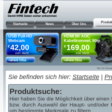
Produk
Startseite
News
Über Uns
USB Full-HD
HDMI 8K AOC
Webcam
Kabeltrommel, 90m
42,00
169,00
€
€
exkl. MwSt.
exkl. MwSt.
Nur für Gewe
Sie befinden sich hier:
Startseite
|
Pr
Produktsuche:
Hier haben Sie die Möglichkeit über einen 
bzw. durch Auswahl der Haupt- und/oder U
um bestimmte Merkmale zu filtern.