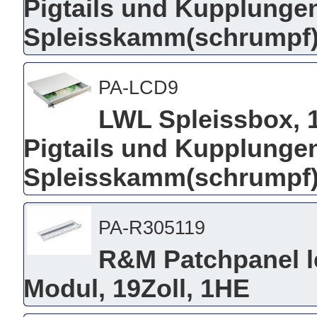
Pigtails und Kupplungen
Spleisskamm(schrumpf),
PA-LCD9
LWL Spleissbox, 19
Pigtails und Kupplungen
Spleisskamm(schrumpf),
PA-R305119
R&M Patchpanel le
Modul, 19Zoll, 1HE