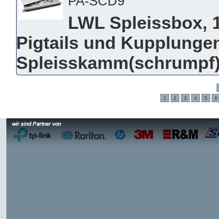
PA-SCD9
LWL Spleissbox, 19
Pigtails und Kupplungen
Spleisskamm(schrumpf),
1
2
3
4
5
6