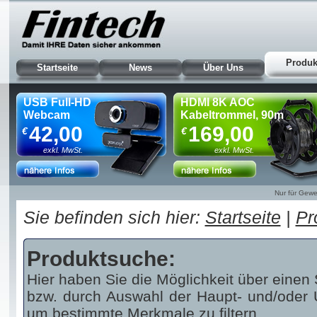
Produk
Startseite
News
Über Uns
USB Full-HD
HDMI 8K AOC
Webcam
Kabeltrommel, 90m
42,00
169,00
€
€
exkl. MwSt.
exkl. MwSt.
Nur für Gewe
Sie befinden sich hier:
Startseite
|
Pr
Produktsuche:
Hier haben Sie die Möglichkeit über einen 
bzw. durch Auswahl der Haupt- und/oder U
um bestimmte Merkmale zu filtern.