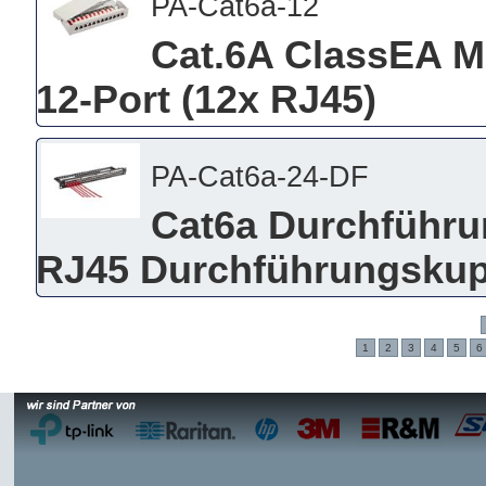
PA-Cat6a-12
Cat.6A ClassEA M
12-Port (12x RJ45)
PA-Cat6a-24-DF
Cat6a Durchführu
RJ45 Durchführungskup
1
2
3
4
5
6