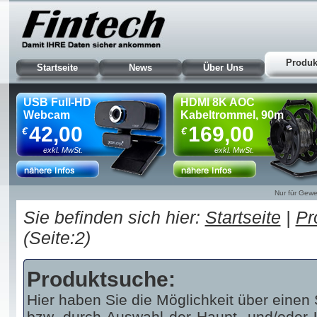
Produk
Startseite
News
Über Uns
USB Full-HD
HDMI 8K AOC
Webcam
Kabeltrommel, 90m
42,00
169,00
€
€
exkl. MwSt.
exkl. MwSt.
Nur für Gewe
Sie befinden sich hier:
Startseite
|
Pr
(Seite:2)
Produktsuche:
Hier haben Sie die Möglichkeit über einen 
bzw. durch Auswahl der Haupt- und/oder U