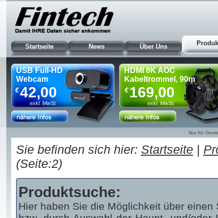
Produk
Startseite
News
Über Uns
USB Full-HD
HDMI 8K AOC
Webcam
Kabeltrommel, 90m
42,00
169,00
€
€
exkl. MwSt.
exkl. MwSt.
Nur für Gewe
Sie befinden sich hier:
Startseite
|
Pr
(Seite:2)
Produktsuche:
Hier haben Sie die Möglichkeit über einen 
bzw. durch Auswahl der Haupt- und/oder U