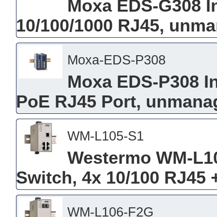
Moxa EDS-G308 Ind
10/100/1000 RJ45, unm
Moxa-EDS-P308
Moxa EDS-P308 Ind
PoE RJ45 Port, unmana
WM-L105-S1
Westermo WM-L105
Switch, 4x 10/100 RJ45
WM-L106-F2G