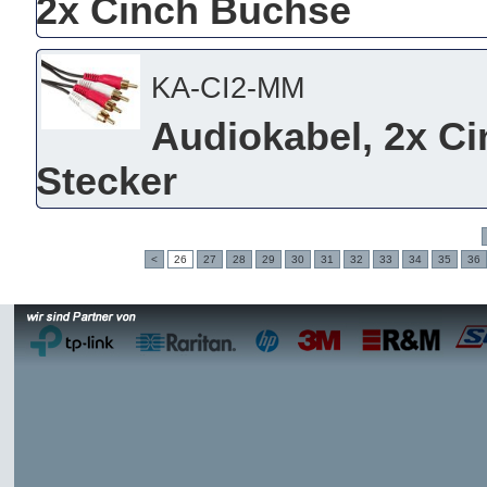
2x Cinch Buchse
KA-CI2-MM
Audiokabel, 2x Ci
Stecker
<
26
27
28
29
30
31
32
33
34
35
36