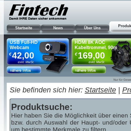
Produk
Startseite
News
Über Uns
USB Full-HD
HDMI 8K AOC
Webcam
Kabeltrommel, 90m
42,00
169,00
€
€
exkl. MwSt.
exkl. MwSt.
Nur für Gewe
Sie befinden sich hier:
Startseite
|
Pr
Produktsuche:
Hier haben Sie die Möglichkeit über einen 
bzw. durch Auswahl der Haupt- und/oder U
um bestimmte Merkmale zu filtern.