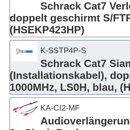
Schrack Cat7 Verle
doppelt geschirmt S/FTP
(HSEKP423HP)
K-SSTP4P-S
Schrack Cat7 Sia
(Installationskabel), do
1000MHz, LS0H, blau, 
KA-CI2-MF
Audioverlängerung