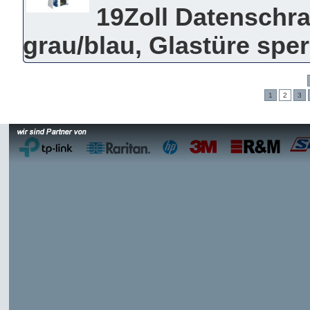
19Zoll Datenschra
grau/blau, Glastüre spe
1
2
3