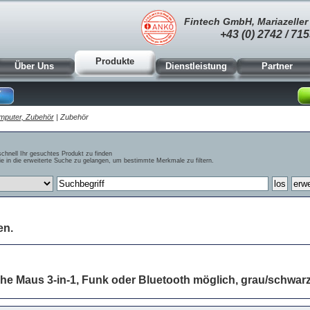
Fintech GmbH, Mariazeller 
+43 (0) 2742 / 715
Produkte
Über Uns
Dienstleistung
Partner
mputer, Zubehör
| Zubehör
schnell Ihr gesuchtes Produkt zu finden
e in die erweiterte Suche zu gelangen, um bestimmte Merkmale zu filtern.
en.
he Maus 3-in-1, Funk oder Bluetooth möglich, grau/schwar