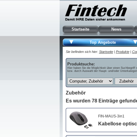
Startseite
News
Top Angebote
Sie befinden sich hier:
Startseite
|
Produkte
|
Co
Produktsuche:
Hier haben Sie die Möglichkeit über einen Suchbegriff 
bzw. durch Auswahl der Haupt- und/oder Unterkategori
Zubehör
Es wurden 78 Einträge gefund
FIN-MAUS-3in1
Kabellose optisc