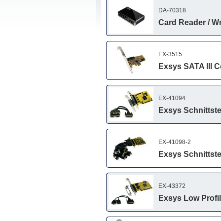
DA-70318
Card Reader / Wr
EX-3515
Exsys SATA III C
EX-41094
Exsys Schnittstel
EX-41098-2
Exsys Schnittstel
EX-43372
Exsys Low Profile