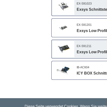
EX-S91023
Exsys Schnittstel
EX-S91201
Exsys Low Profile
EX-S91211
Exsys Low Profile
IB-AC604
ICY BOX Schnitts
Diese Seite verwendet Cookies. Wenn Sie weiter