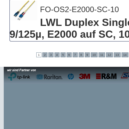
FO-OS2-E2000-SC-10
LWL Duplex Singl
9/125µ, E2000 auf SC, 1
1
2
3
4
5
6
7
8
9
10
11
12
13
14