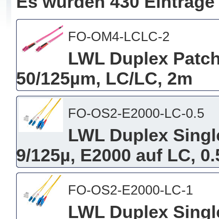
Es wurden 430 Einträge
FO-OM4-LCLC-2
LWL Duplex Patch
50/125µm, LC/LC, 2m
FO-OS2-E2000-LC-0.5
LWL Duplex Singl
9/125µ, E2000 auf LC, 0
FO-OS2-E2000-LC-1
LWL Duplex Singl