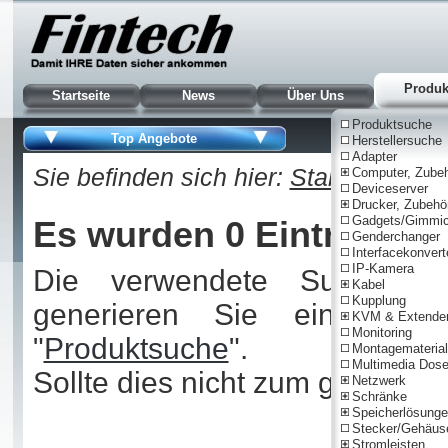
Produk
Startseite
News
Über Uns
Produktsuche
Top Angebote
Herstellersuche
Adapter
Sie befinden sich hier:
Startseite
|
He
Computer, Zube
Deviceserver
Drucker, Zubehö
Gadgets/Gimmi
Es wurden 0 Einträge g
Genderchanger
Interfacekonvert
IP-Kamera
Die verwendete Suchnummer
Kabel
Kupplung
generieren Sie eine ne
KVM & Extende
Monitoring
"
Produktsuche
".
Montagematerial
Multimedia Dos
Sollte dies nicht zum gewünsc
Netzwerk
Schränke
Speicherlösung
Stecker/Gehäus
Stromleisten