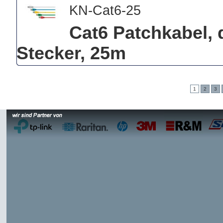
KN-Cat6-25
Cat6 Patchkabel, 
Stecker, 25m
1
2
3