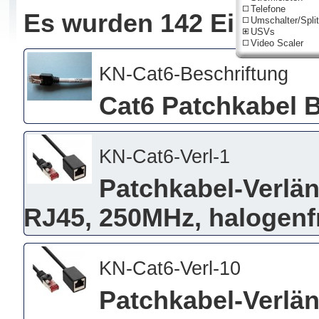
Telefone
Es wurden 142 Einträge
Umschalter/Split
USVs
Video Scaler
KN-Cat6-Beschriftung
Cat6 Patchkabel 
KN-Cat6-Verl-1
Patchkabel-Verlän
RJ45, 250MHz, halogenfr
KN-Cat6-Verl-10
Patchkabel-Verlän