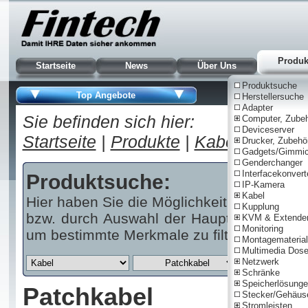
Produk
Startseite
News
Über Uns
Produktsuche
Top Angebote
Herstellersuche
Adapter
Sie befinden sich hier:
Computer, Zube
Deviceserver
Startseite
|
Produkte
|
Kabel
|
Netzwe
Drucker, Zubehö
Gadgets/Gimmi
Genderchanger
Interfacekonvert
Produktsuche:
IP-Kamera
Kabel
Hier haben Sie die Möglichkeit über einen 
Kupplung
bzw. durch Auswahl der Haupt- und/oder U
KVM & Extende
Monitoring
um bestimmte Merkmale zu filtern.
Montagematerial
Multimedia Dos
Netzwerk
Schränke
Speicherlösung
Patchkabel
Stecker/Gehäus
Stromleisten