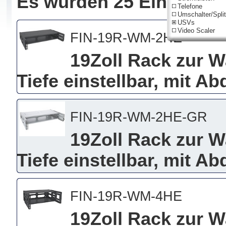
Es wurden 25 Einträge 
Telefone
Umschalter/Split
USVs
Video Scaler
FIN-19R-WM-2HE
19Zoll Rack zur 
Tiefe einstellbar, mit 
FIN-19R-WM-2HE-GR
19Zoll Rack zur 
Tiefe einstellbar, mit A
FIN-19R-WM-4HE
19Zoll Rack zur 