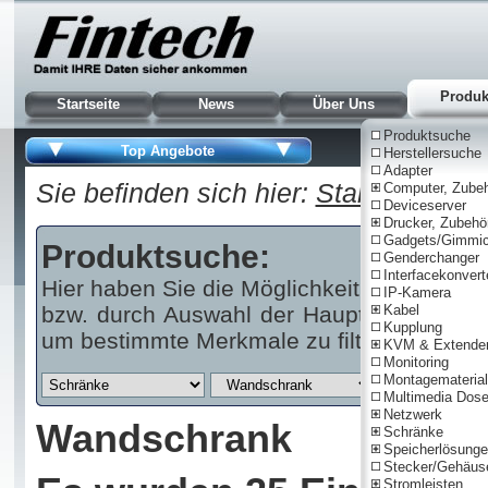
Produk
Startseite
News
Über Uns
Produktsuche
Top Angebote
Herstellersuche
Adapter
Sie befinden sich hier:
Startseite
|
Pr
Computer, Zube
Deviceserver
Drucker, Zubehö
Gadgets/Gimmi
Produktsuche:
Genderchanger
Interfacekonvert
Hier haben Sie die Möglichkeit über einen 
IP-Kamera
bzw. durch Auswahl der Haupt- und/oder U
Kabel
Kupplung
um bestimmte Merkmale zu filtern.
KVM & Extende
Monitoring
Montagematerial
Multimedia Dos
Netzwerk
Wandschrank
Schränke
Speicherlösung
Stecker/Gehäus
Stromleisten