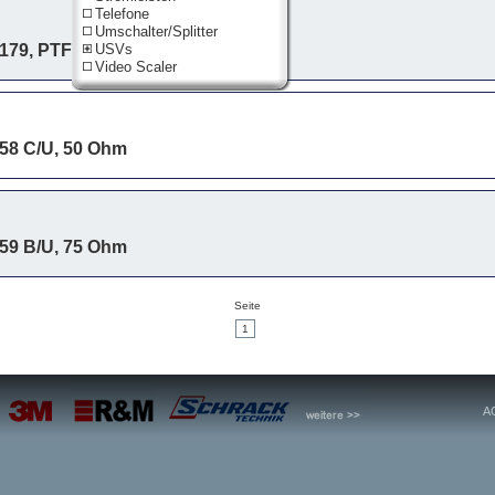
Telefone
Umschalter/Splitter
179, PTFE, 75 Ohm
USVs
Video Scaler
58 C/U, 50 Ohm
59 B/U, 75 Ohm
Seite
1
A