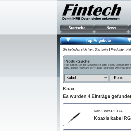
Startseite
News
Top Angebote
Sie befinden sich hier:
Startseite
|
Produkte
|
Kab
Produktsuche:
Hier haben Sie die Möglichkeit über einen Suchbegriff 
bzw. durch Auswahl der Haupt- und/oder Unterkategori
Koax
Es wurden 4 Einträge gefunde
Kab-Coax-RG174
Koaxialkabel RG