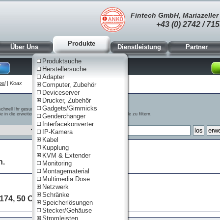
Fintech GmbH, Mariazeller 
+43 (0) 2742 / 715
Produkte
Über Uns
Dienstleistung
Partner
Produktsuche
Herstellersuche
Adapter
el
| Koax
Computer, Zubehör
Deviceserver
Drucker, Zubehör
Gadgets/Gimmicks
schnell Ihr gesuchtes Produkt zu finden
e in die erweiterte Suche zu gelangen, um bestimmte Merkmale zu filtern.
Genderchanger
Interfacekonverter
IP-Kamera
Kabel
Kupplung
KVM & Extender
n.
Monitoring
Montagematerial
Multimedia Dose
Netzwerk
Schränke
174, 50 Ohm
Speicherlösungen
Stecker/Gehäuse
Stromleisten