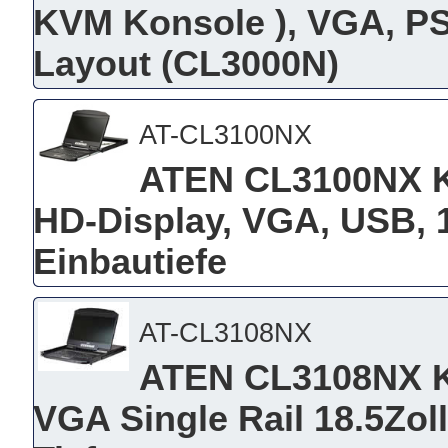
KVM Konsole ), VGA, P
Layout (CL3000N)
AT-CL3100NX
ATEN CL3100NX KV
HD-Display, VGA, USB, 
Einbautiefe
AT-CL3108NX
ATEN CL3108NX K
VGA Single Rail 18.5Zol