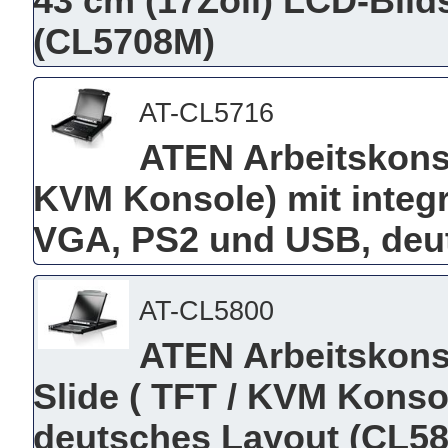
43 cm (17Zoll) LCD-Bild
(CL5708M)
AT-CL5716
ATEN Arbeitskonso
KVM Konsole) mit integr
VGA, PS2 und USB, deu
AT-CL5800
ATEN Arbeitskonso
Slide ( TFT / KVM Konso
deutsches Layout (CL5