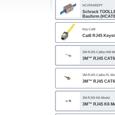
HCAT6AREPT
Schrack TOOLLES
Bauform (HCAT
Key-Cat8
Cat8 RJ45 Keyst
3M-RJ45-Cat6a-HW-M
3M™ RJ45 CAT6
3M-RJ45-Cat6a-PL-Mo
3M™ RJ45 CAT6
3M-RJ45-K6-Modul
3M™ RJ45 K6 M