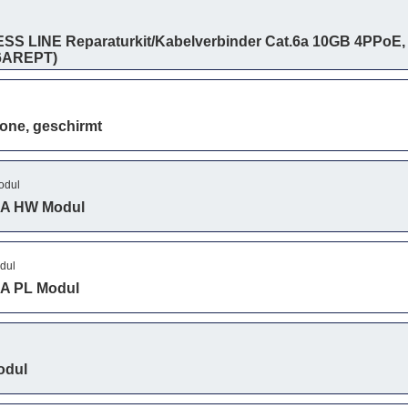
S LINE Reparaturkit/Kabelverbinder Cat.6a 10GB 4PPoE,
6AREPT)
one, geschirmt
odul
A HW Modul
dul
A PL Modul
odul