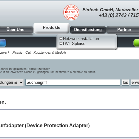
Fintech GmbH, Mariazeller 
+43 (0) 2742 / 715
Produkte
Über Uns
Dienstleistung
Partner
Netzwerkinstallation
LWL Spleiss
tzwerk
|
Passiv
|
Cat
| Kupplungen & Module
schnell Ihr gesuchtes Produkt zu finden
e in die erweiterte Suche zu gelangen, um bestimmte Merkmale zu filtern.
en.
rfadapter (Device Protection Adapter)