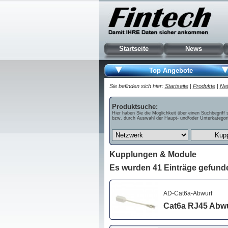
Startseite
News
Top Angebote
Sie befinden sich hier:
Startseite
|
Produkte
|
Ne
Produktsuche:
Hier haben Sie die Möglichkeit über einen Suchbegriff 
bzw. durch Auswahl der Haupt- und/oder Unterkategori
Kupplungen & Module
Es wurden 41 Einträge gefund
AD-Cat6a-Abwurf
Cat6a RJ45 Abwu