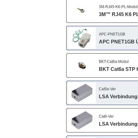
3M-RJ45-K6-PL-Modul
3M™ RJ45 K6 PL
APC-PNET1GB
APC PNET1GB Üb
BKT-Cat6a-Modul
BKT Cat6a STP 
Cat5e-Ver
LSA Verbindungs
Cat6-Ver
LSA Verbindungs