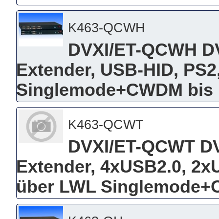
K463-QCWH
DVXI/ET-QCWH D
Extender, USB-HID, PS2,
Singlemode+CWDM bis
K463-QCWT
DVXI/ET-QCWT D
Extender, 4xUSB2.0, 2xU
über LWL Singlemode+