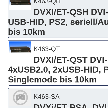
K463-QH
DVXI/ET-QSH DVI
USB-HID, PS2, seriell/
bis 10km
K463-QT
DVXI/ET-QST DVI
4xUSB2.0, 2xUSB-HID, P
Singlemode bis 10km
K463-SA
DVXi/ET-PSA, DVI