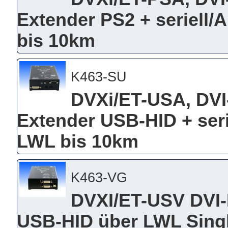
Extender PS2 + seriell
bis 10km
K463-SU
DVXi/ET-USA, DVI
Extender USB-HID + ser
LWL bis 10km
K463-VG
DVXI/ET-USV DVI-
USB-HID über LWL Sing