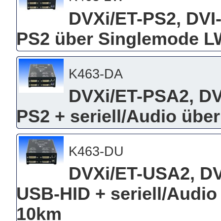
DVXi/ET-PS2, DVI
PS2 über Singlemode L
K463-DA
DVXi/ET-PSA2, DV
PS2 + seriell/Audio üb
K463-DU
DVXi/ET-USA2, DV
USB-HID + seriell/Audi
10km