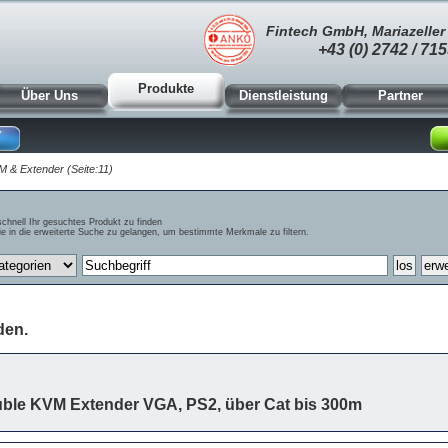
Fintech GmbH, Mariazeller 
+43 (0) 2742 / 715
Produkte
Über Uns
Dienstleistung
Partner
M & Extender (Seite:11)
schnell Ihr gesuchtes Produkt zu finden
e in die erweiterte Suche zu gelangen, um bestimmte Merkmale zu filtern.
den.
ble KVM Extender VGA, PS2, über Cat bis 300m