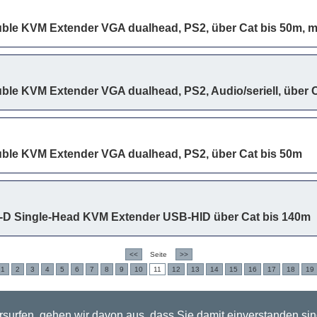
ble KVM Extender VGA dualhead, PS2, über Cat bis 50m, mi
ble KVM Extender VGA dualhead, PS2, Audio/seriell, über 
ble KVM Extender VGA dualhead, PS2, über Cat bis 50m
-D Single-Head KVM Extender USB-HID über Cat bis 140m
<<
Seite
>>
1
2
3
4
5
6
7
8
9
10
11
12
13
14
15
16
17
18
19
surfen, gehen wir davon aus, dass Sie damit einverstanden si