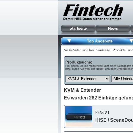
Startseite
News
Top Angebote
Sie befinden sich hier:
Startseite
|
Produkte
| KV
Produktsuche:
Hier haben Sie die Möglichkeit über einen Suchbegriff 
bzw. durch Auswahl der Haupt- und/oder Unterkategori
KVM & Extender
Es wurden 282 Einträge gefun
K434-S1
IHSE / SceneDou