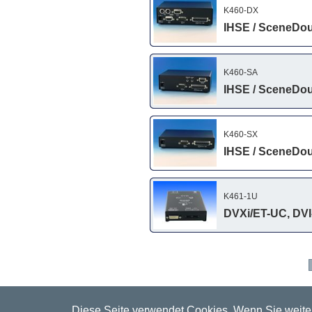
K460-DX
IHSE / SceneDou
K460-SA
IHSE / SceneDou
K460-SX
IHSE / SceneDou
K461-1U
DVXi/ET-UC, DVI
Diese Seite verwendet Cookies. Wenn Sie weiter