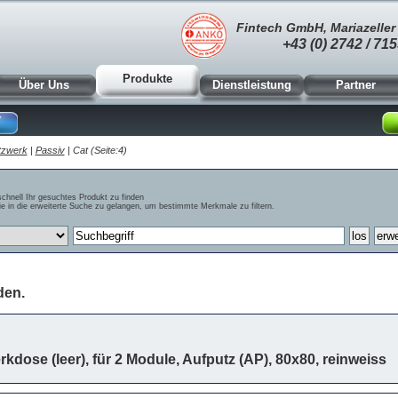
Fintech GmbH, Mariazeller 
+43 (0) 2742 / 715
Produkte
Über Uns
Dienstleistung
Partner
tzwerk
|
Passiv
| Cat (Seite:4)
schnell Ihr gesuchtes Produkt zu finden
e in die erweiterte Suche zu gelangen, um bestimmte Merkmale zu filtern.
den.
dose (leer), für 2 Module, Aufputz (AP), 80x80, reinweiss