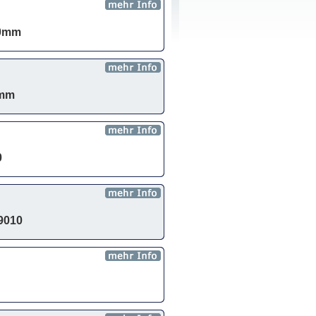
80mm
0mm
0
9010