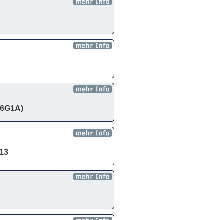
J6G1A)
013