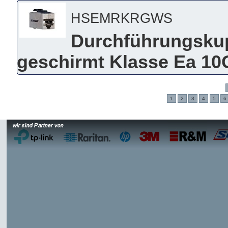
HSEMRKRGWS
Durchführungsku
geschirmt Klasse Ea 
1
2
3
4
5
6