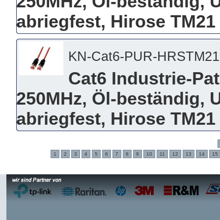
250MHz, Öl-beständig, 
abriegfest, Hirose TM21 
KN-Cat6-PUR-HRSTM21
Cat6 Industrie-Pa
250MHz, Öl-beständig, 
abriegfest, Hirose TM21 
1
2
3
4
5
6
7
8
9
10
11
12
13
14
15