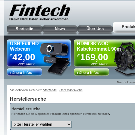
Produk
Startseite
News
Über Uns
USB Full-HD
HDMI 8K AOC
Webcam
Kabeltrommel, 90m
42,00
169,00
€
€
exkl. MwSt.
exkl. MwSt.
Nur für Gewe
Sie befinden sich hier:
Startseite
|
Herstellersuche
Herstellersuche
Herstellersuche:
.
Hier haben Sie die Möglichkeit Produkte eines speziellen Herstellers zu finden