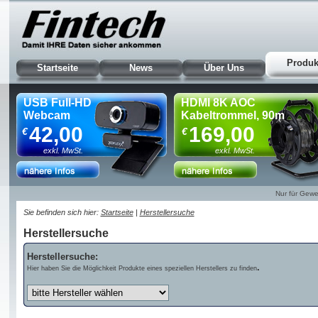
Produk
Startseite
News
Über Uns
USB Full-HD
HDMI 8K AOC
Webcam
Kabeltrommel, 90m
42,00
169,00
€
€
exkl. MwSt.
exkl. MwSt.
Nur für Gewe
Sie befinden sich hier:
Startseite
|
Herstellersuche
Herstellersuche
Herstellersuche:
.
Hier haben Sie die Möglichkeit Produkte eines speziellen Herstellers zu finden