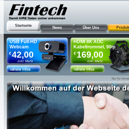
Startseite
News
Über Uns
Produk
USB Full-HD
HDMI 8K AOC
Webcam
Kabeltrommel, 90m
42,00
169,00
€
€
exkl. MwSt.
exkl. MwSt.
Nur für Gewe